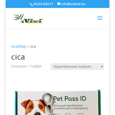
06205458217
info@vixibolt.hu
Kezdőlap
/ cica
cica
Összesen 1 találat