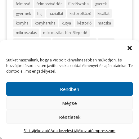
felmosó
felmosóvödör
fürdőszoba
gyerek
gyermek
haj
háziállat
kistörölköző
kisállat
konyha
konyharuha
kutya
kéztörlő
macska
mikroszálas
mikroszálas fürdőlepedő
mikroszálas kendő
mikroszálas törölköző
mosás
optikai
ruháskosár
sport
szemüveg
szivacs
Sütiket használunk, hogy a Vixibolt kényelmesebben működjön, és
szőnyeg
takarítás
takarítószett
takaró
telefon
hozzájárulásod esetén javíthassuk az oldal élményét és ajánlatainkat. Te
turbán
törlőkendő
utazás
vanília
vegyszermentes
döntöd el, mit engedélyezel.
vegyszermentes takarítás
vixi
vödör
zafir
zöld
Rendben
Mégse
Részletek
Süti tájékoztató
Adatkezelési tájékoztató
Impresszum