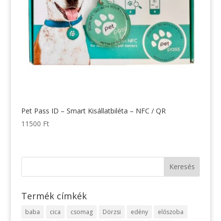
Pet Pass ID – Smart Kisállatbiléta – NFC / QR
11500
Ft
Termék címkék
baba
cica
csomag
Dörzsi
edény
előszoba