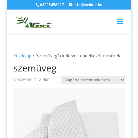
06205458217
info@vixibolt.hu
Kezdőlap
/ “szemüveg” címkével rendelkező termékek
szemüveg
Összesen 1 találat