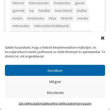
felmosó
felmosóvödör
fürdőszoba
gyerek
gyermek
haj
háziállat
kistörölköző
kisállat
konyha
konyharuha
kutya
kéztörlő
macska
mikroszálas
mikroszálas fürdőlepedő
mikroszálas kendő
mikroszálas törölköző
mosás
optikai
ruháskosár
sport
szemüveg
szivacs
Sütiket használunk, hogy a Vixibolt kényelmesebben működjön, és
szőnyeg
takarítás
takarítószett
takaró
telefon
hozzájárulásod esetén javíthassuk az oldal élményét és ajánlatainkat. Te
turbán
törlőkendő
utazás
vanília
vegyszermentes
döntöd el, mit engedélyezel.
vegyszermentes takarítás
vixi
vödör
zafir
zöld
Rendben
Mégse
Részletek
Süti tájékoztató
Adatkezelési tájékoztató
Impresszum