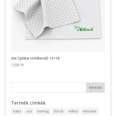
Vixi Optikai törlőkendő 15×18
1250
Ft
Termék címkék
baba
cica
csomag
Dörzsi
edény
előszoba