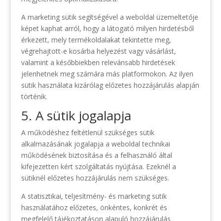
A marketing sütik segítségével a weboldal üzemeltetője
képet kaphat arról, hogy a látogató milyen hirdetésből
érkezett, mely termékoldalakat tekintette meg,
végrehajtott-e kosárba helyezést vagy vásárlást,
valamint a későbbiekben relevánsabb hirdetések
jelenhetnek meg számára más platformokon. Az ilyen
sütik használata kizárólag előzetes hozzájárulás alapján
történik.
5. A sütik jogalapja
A működéshez feltétlenül szükséges sütik
alkalmazásának jogalapja a weboldal technikai
működésének biztosítása és a felhasználó által
kifejezetten kért szolgáltatás nyújtása. Ezeknél a
sütiknél előzetes hozzájárulás nem szükséges.
A statisztikai, teljesítmény- és marketing sütik
használatához előzetes, önkéntes, konkrét és
megfelelő tájékoztatáson alapuló hozzájárulás