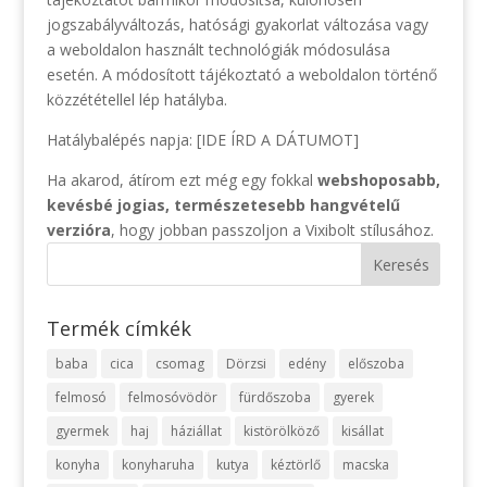
jogszabályváltozás, hatósági gyakorlat változása vagy
a weboldalon használt technológiák módosulása
esetén. A módosított tájékoztató a weboldalon történő
közzététellel lép hatályba.
Hatálybalépés napja: [IDE ÍRD A DÁTUMOT]
Ha akarod, átírom ezt még egy fokkal
webshoposabb,
kevésbé jogias, természetesebb hangvételű
verzióra
, hogy jobban passzoljon a Vixibolt stílusához.
Termék címkék
baba
cica
csomag
Dörzsi
edény
előszoba
felmosó
felmosóvödör
fürdőszoba
gyerek
gyermek
haj
háziállat
kistörölköző
kisállat
konyha
konyharuha
kutya
kéztörlő
macska