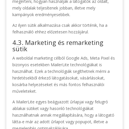
megérteni, hogyan használják a látogatók az oldalt,
mely oldalak teljesítenek jobban, illetve mely
kampányok eredményesebbek.
Az ilyen sütik alkalmazása csak akkor történik, ha a
felhasználó ehhez előzetesen hozzájárul.
4.3. Marketing és remarketing
sütik
A weboldal marketing célból Google Ads, Meta Pixel és
bizonyos esetekben MailerLite technológiákat is
használhat. Ezek a technológiák segíthetnek mérni a
hirdetésekből érkező látogatásokat, vásárlásokat,
kosárba helyezéseket és más fontos felhasználói
műveleteket.
A MailerLite egyes beágyazott űrlapjai vagy felugró
ablakai sütiket vagy hasonló technológiákat
használhatnak annak megállapítására, hogy a látogató
látta-e már az adott űrlapot vagy popupot, illetve a
megjelenítés optimalizálására.