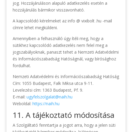
jog. Hozzájáruláson alapuló adatkezelés esetén a
hozzájárulás bármikor visszavonható.
A kapcsolódó kérelmeket az info @ vixibolt .hu -mail
címre lehet megküldeni.
Amennyiben a felhasználó úgy ítéli meg, hogy a
sütikhez kapcsolódó adatkezelés nem felel meg a
jogszabályoknak, panaszt tehet a Nemzeti Adatvédelmi
és Információszabadság Hatóságnál, vagy bírósághoz
fordulhat.
Nemzeti Adatvédelmi és Információszabadság Hatóság
Cím: 1055 Budapest, Falk Miksa utca 9-11.
Levelezési cím: 1363 Budapest, Pf. 9.
E-mail:
ugyfelszolgalat@naih.hu
Weboldal:
https://naih.hu
11. A tájékoztató módosítása
A Szolgáltató fenntartja a jogot arra, hogy a jelen süti
tájékoztatót bármikor módosítsa, különösen