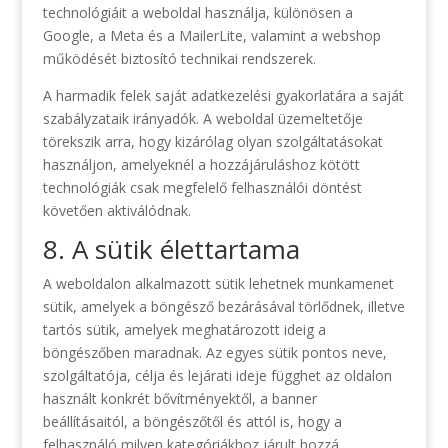
technológiáit a weboldal használja, különösen a
Google, a Meta és a MailerLite, valamint a webshop
működését biztosító technikai rendszerek.
A harmadik felek saját adatkezelési gyakorlatára a saját
szabályzataik irányadók. A weboldal üzemeltetője
törekszik arra, hogy kizárólag olyan szolgáltatásokat
használjon, amelyeknél a hozzájáruláshoz kötött
technológiák csak megfelelő felhasználói döntést
követően aktiválódnak.
8. A sütik élettartama
A weboldalon alkalmazott sütik lehetnek munkamenet
sütik, amelyek a böngésző bezárásával törlődnek, illetve
tartós sütik, amelyek meghatározott ideig a
böngészőben maradnak. Az egyes sütik pontos neve,
szolgáltatója, célja és lejárati ideje függhet az oldalon
használt konkrét bővítményektől, a banner
beállításaitól, a böngészőtől és attól is, hogy a
felhasználó milyen kategóriákhoz járult hozzá.