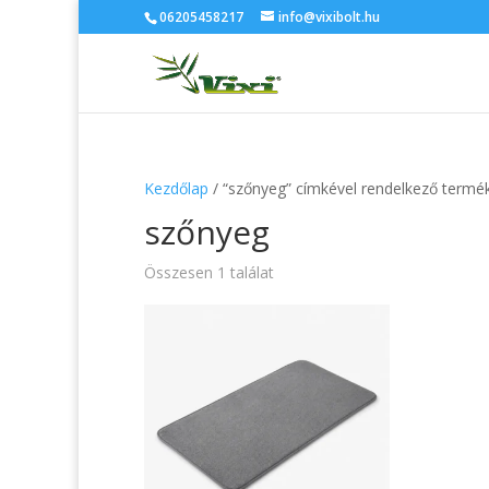
06205458217
info@vixibolt.hu
Kezdőlap
/ “szőnyeg” címkével rendelkező termé
szőnyeg
Összesen 1 találat