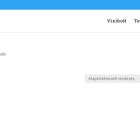
Vixibolt
T
kek