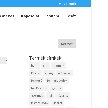
0 Elemek
ermékek
Kapcsolat
Fiókom
Kosár
Termék címkék
baba
cica
csomag
Dörzsi
edény
előszoba
felmosó
felmosóvödör
fürdőszoba
gyerek
gyermek
haj
háziállat
kistörölköző
kisállat