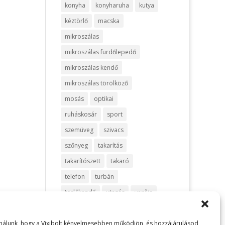
konyha
konyharuha
kutya
kéztörlő
macska
mikroszálas
mikroszálas fürdőlepedő
mikroszálas kendő
mikroszálas törölköző
mosás
optikai
ruháskosár
sport
szemüveg
szivacs
szőnyeg
takarítás
takarítószett
takaró
telefon
turbán
törlőkendő
utazás
vanília
vegyszermentes
ználunk, hogy a Vixibolt kényelmesebben működjön, és hozzájárulásod
vegyszermentes takarítás