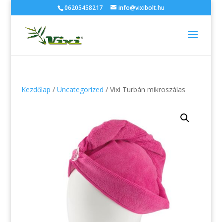
06205458217
info@vixibolt.hu
Kezdőlap
/
Uncategorized
/ Vixi Turbán mikroszálas