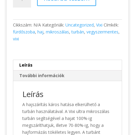
Turbán
mikroszálas
mennyiség
Cikkszám:
N/A
Kategóriák:
Uncategorized
,
Vixi
Címkék:
fürdőszoba
,
haj
,
mikroszálas
,
turbán
,
vegyszermentes
,
vixi
Leírás
További információk
Leírás
A hajszárítás káros hatása elkerülhető a
turbán használatával. A Vixi ultra mikroszálas
turbán segítségével a hajat 100%-ig
megszáríthatjuk, illetve 70-80%-ig, hogy a
hajformázás tökéletes legyen. A turbánt