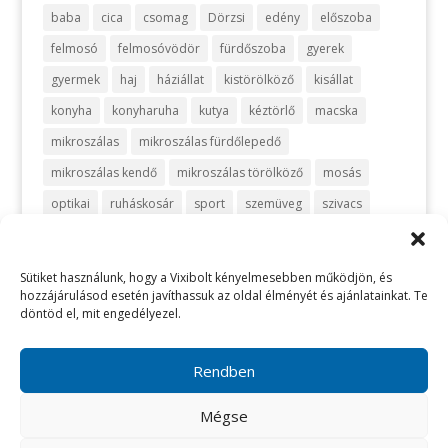
baba
cica
csomag
Dörzsi
edény
előszoba
felmosó
felmosóvödör
fürdőszoba
gyerek
gyermek
haj
háziállat
kistörölköző
kisállat
konyha
konyharuha
kutya
kéztörlő
macska
mikroszálas
mikroszálas fürdőlepedő
mikroszálas kendő
mikroszálas törölköző
mosás
optikai
ruháskosár
sport
szemüveg
szivacs
szőnyeg
takarítás
takarítószett
takaró
telefon
turbán
törlőkendő
utazás
vanília
vegyszermentes
Sütiket használunk, hogy a Vixibolt kényelmesebben működjön, és
hozzájárulásod esetén javíthassuk az oldal élményét és ajánlatainkat. Te
vegyszermentes takarítás
vixi
vödör
zafir
zöld
döntöd el, mit engedélyezel.
Rendben
Impresszum
ÁSZF
Adatkezelési tájékoztató
Mégse
Elállási szabályzat
Sütik