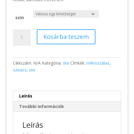
szín
Vixi
Kosárba teszem
mikroszálas
piskóta
mosogató
szivacs
Cikkszám:
N/A
Kategória:
Vixi
Címkék:
mikroszálas
,
mennyiség
szivacs
,
vixi
Leírás
További információk
Leírás