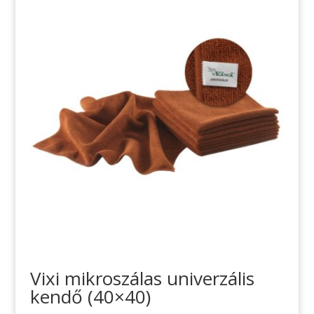
Vixi mikroszálas univerzális
kendő (40×40)