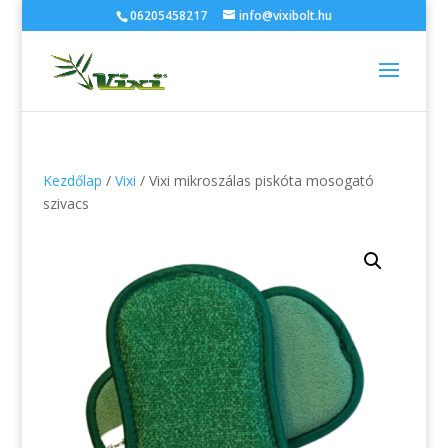
06205458217
info@vixibolt.hu
Kezdőlap
/
Vixi
/ Vixi mikroszálas piskóta mosogató
szivacs