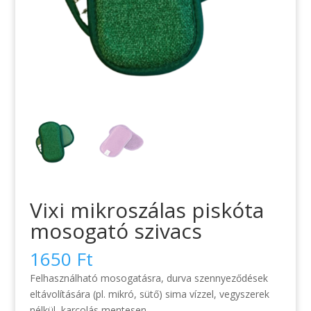
Vixi mikroszálas piskóta
mosogató szivacs
1650
Ft
Felhasználható mosogatásra, durva szennyeződések
eltávolítására (pl. mikró, sütő) sima vízzel, vegyszerek
nélkül, karcolás mentesen.