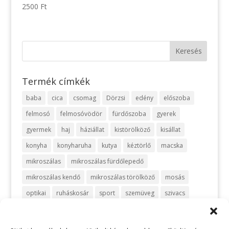
2500
Ft
Termék címkék
baba
cica
csomag
Dörzsi
edény
előszoba
felmosó
felmosóvödör
fürdőszoba
gyerek
gyermek
haj
háziállat
kistörölköző
kisállat
konyha
konyharuha
kutya
kéztörlő
macska
mikroszálas
mikroszálas fürdőlepedő
mikroszálas kendő
mikroszálas törölköző
mosás
optikai
ruháskosár
sport
szemüveg
szivacs
szőnyeg
takarítás
takarítószett
takaró
telefon
turbán
törlőkendő
utazás
vanília
vegyszermentes