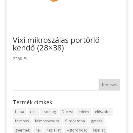
Vixi mikroszálas portörlő
kendő (28×38)
2250
Ft
Termék címkék
baba
cica
csomag
Dörzsi
edény
előszoba
felmosó
felmosóvödör
fürdőszoba
gyerek
gyermek
haj
háziállat
kistörölköző
kisállat