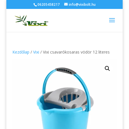
06205458217
info@vixibolt.hu
Kezdőlap
/
Vixi
/ Vixi csavarókosaras vödör 12 literes