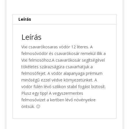
Leírás
Leírás
Vixi csavarókosaras vödör 12 literes. A
felmosóvödör és csavarókosár remekül illik a
Vixi felmosóhoz.A csavarókosár segítségével
tökéletes szárazságúra csavarhatjuk a
felmosófejet. A vödör alapanyaga prémium
minőségű ezzel védve környezetünket. A
vödör fülén lévő szilikon stabil fogást biztosít.
Plusz egy tipp! A vegyszermentes
felmosóvizet a kertben lévő növényekre
öntsük. 🙂