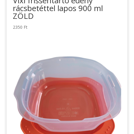
Vixi frissentartó edény
rácsbetéttel lapos 900 ml
ZÖLD
2350
Ft