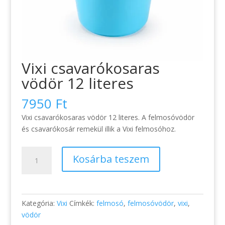
Vixi csavarókosaras
vödör 12 literes
7950
Ft
Vixi csavarókosaras vödör 12 literes. A felmosóvödör
és csavarókosár remekül illik a Vixi felmosóhoz.
Vixi
Kosárba teszem
csavarókosaras
vödör
12
literes
Kategória:
Vixi
Címkék:
felmosó
,
felmosóvödör
,
vixi
,
mennyiség
vödör