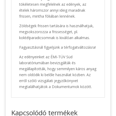
tökéletesen megfelelnek az edények, az
ételek háromszor annyi ideig maradnak
frissen, mintha fóliában lennének.
Zöldségek frissen tartására is használhatjuk,
megsokszorozza a frissességet, pl.
koktélparadicsomnak is kiválóan alkalmas.
Fagyasztásnál figyeljünk a térfogatváltozásra!
Az edényeinket az ÉMI-TÜV Süd
laboratóriumában bevizsgálták és
megállapították, hogy semmilyen káros anyag
nem oldódik ki belőle használat közben. Az
erről szóló vizsgálati jegyzőkönyvet
megtalálhatjátok a Dokumentumok között.
Kapcsolódó termékek