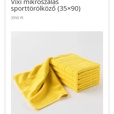
Vixi mikroszálas
sporttörölköző (35×90)
3550
Ft