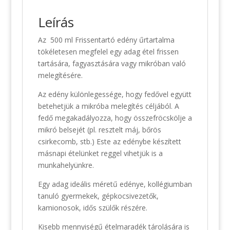
Leírás
Az 500 ml Frissentartó edény űrtartalma
tökéletesen megfelel egy adag étel frissen
tartására, fagyasztására vagy mikróban való
melegítésére.
Az edény különlegessége, hogy fedővel együtt
betehetjük a mikróba melegítés céljából. A
fedő megakadályozza, hogy összefröcskölje a
mikró belsejét (pl. resztelt máj, bőrös
csirkecomb, stb.) Este az edénybe készített
másnapi ételünket reggel vihetjük is a
munkahelyünkre.
Egy adag ideális méretű edénye, kollégiumban
tanuló gyermekek, gépkocsivezetők,
kamionosok, idős szülők részére.
Kisebb mennyiségű ételmaradék tárolására is