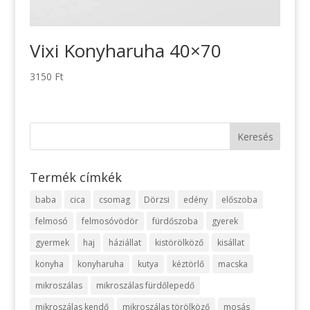
Vixi Konyharuha 40×70
3150
Ft
Termék címkék
baba
cica
csomag
Dörzsi
edény
előszoba
felmosó
felmosóvödör
fürdőszoba
gyerek
gyermek
haj
háziállat
kistörölköző
kisállat
konyha
konyharuha
kutya
kéztörlő
macska
mikroszálas
mikroszálas fürdőlepedő
mikroszálas kendő
mikroszálas törölköző
mosás