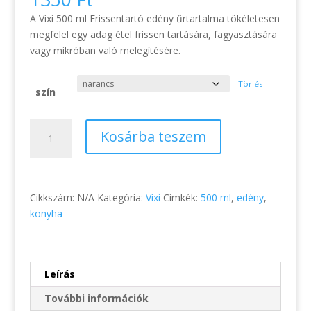
A Vixi 500 ml Frissentartó edény űrtartalma tökéletesen
megfelel egy adag étel frissen tartására, fagyasztására
vagy mikróban való melegítésére.
Törlés
szín
Vixi
Kosárba teszem
frissentartó
edény
500
ml
Cikkszám:
N/A
Kategória:
Vixi
Címkék:
500 ml
,
edény
,
mennyiség
konyha
Leírás
További információk