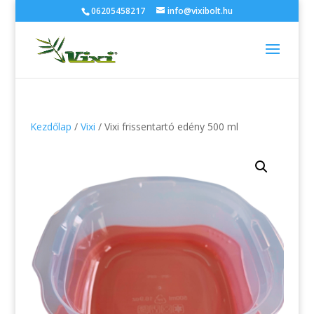
06205458217
info@vixibolt.hu
Kezdőlap
/
Vixi
/ Vixi frissentartó edény 500 ml