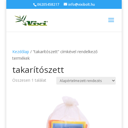
06205458217
info@vixibolt.hu
Kezdőlap
/ “takarítószett” címkével rendelkező
termékek
takarítószett
Összesen 1 találat