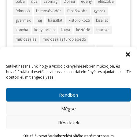
baba
cica
csomag
Dörzsi
edény
előszoba
felmosó
felmosóvödör
fürdőszoba
gyerek
gyermek
haj
háziállat
kistörölköző
kisállat
konyha
konyharuha
kutya
kéztörlő
macska
mikroszálas
mikroszálas fürdőlepedő
mikroszálas kendő
mikroszálas törölköző
mosás
optikai
ruháskosár
sport
szemüveg
szivacs
Sütiket használunk, hogy a Vixibolt kényelmesebben működjön, és
szőnyeg
takarítás
takarítószett
takaró
telefon
hozzájárulásod esetén javíthassuk az oldal élményét és ajánlatainkat. Te
turbán
törlőkendő
utazás
vanília
vegyszermentes
döntöd el, mit engedélyezel.
vegyszermentes takarítás
vixi
vödör
zafir
zöld
Rendben
Mégse
Részletek
Süti tájékoztató
Adatkezelési tájékoztató
Impresszum