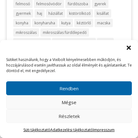
felmosó
felmosóvödör
fürdőszoba
gyerek
gyermek
haj
háziállat
kistörölköző
kisállat
konyha
konyharuha
kutya
kéztörlő
macska
mikroszálas
mikroszálas fürdőlepedő
mikroszálas kendő
mikroszálas törölköző
mosás
optikai
ruháskosár
sport
szemüveg
szivacs
Sütiket használunk, hogy a Vixibolt kényelmesebben működjön, és
szőnyeg
takarítás
takarítószett
takaró
telefon
hozzájárulásod esetén javíthassuk az oldal élményét és ajánlatainkat. Te
turbán
törlőkendő
utazás
vanília
vegyszermentes
döntöd el, mit engedélyezel.
vegyszermentes takarítás
vixi
vödör
zafir
zöld
Rendben
Mégse
Részletek
Süti tájékoztató
Adatkezelési tájékoztató
Impresszum