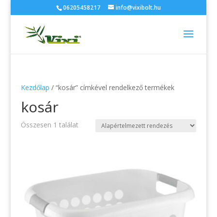
06205458217
info@vixibolt.hu
Kezdőlap
/ “kosár” címkével rendelkező termékek
kosár
Összesen 1 találat