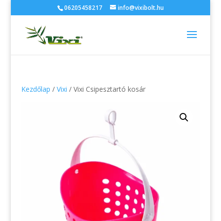
06205458217
info@vixibolt.hu
Kezdőlap
/
Vixi
/ Vixi Csipesztartó kosár