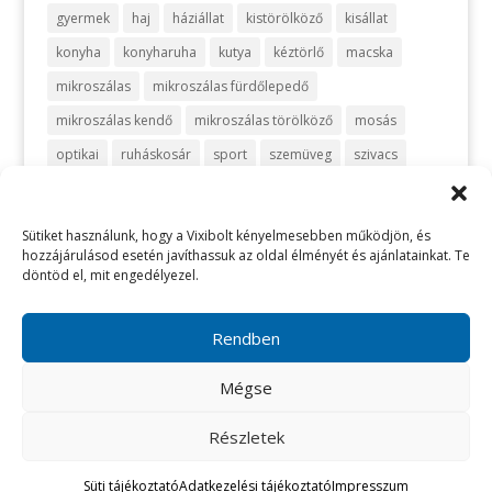
gyermek
haj
háziállat
kistörölköző
kisállat
konyha
konyharuha
kutya
kéztörlő
macska
mikroszálas
mikroszálas fürdőlepedő
mikroszálas kendő
mikroszálas törölköző
mosás
optikai
ruháskosár
sport
szemüveg
szivacs
szőnyeg
takarítás
takarítószett
takaró
telefon
turbán
törlőkendő
utazás
vanília
vegyszermentes
Sütiket használunk, hogy a Vixibolt kényelmesebben működjön, és
hozzájárulásod esetén javíthassuk az oldal élményét és ajánlatainkat. Te
vegyszermentes takarítás
vixi
vödör
zafir
zöld
döntöd el, mit engedélyezel.
Rendben
Impresszum
ÁSZF
Adatkezelési tájékoztató
Mégse
Elállási szabályzat
Sütik
Részletek
Süti tájékoztató
Adatkezelési tájékoztató
Impresszum