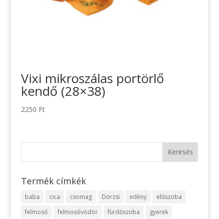
Vixi mikroszálas portörlő
kendő (28×38)
2250
Ft
Termék címkék
baba
cica
csomag
Dörzsi
edény
előszoba
felmosó
felmosóvödör
fürdőszoba
gyerek