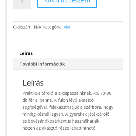
Kosárba teszem
Csipesztartó
kosár
mennyiség
Cikkszám:
N/A
Kategória:
Vixi
Leírás
További információk
Leírás
Praktikus tárolója a csipeszeinknek, kb. 70-80
db fér el benne. A fülön lévő akasztó
segítségével, felakaszthatjuk a szárítóra, hogy
mindig kéznél legyen. A gyerekek játéktároló
és bevásárlókosárként is használhatják,
hiszen az akasztó része lepattintható.