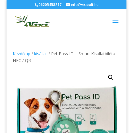
06205458217
info@vixibolt.hu
Kezdőlap
/
kisállat
/ Pet Pass ID – Smart Kisállatbiléta –
NFC / QR