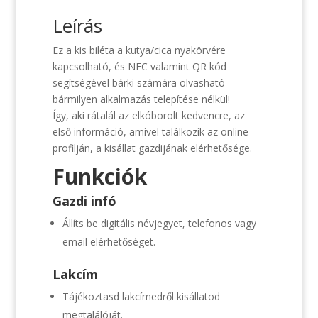
Leírás
Ez a kis biléta a kutya/cica nyakörvére
kapcsolható, és NFC valamint QR kód
segítségével bárki számára olvasható
bármilyen alkalmazás telepítése nélkül!
Így, aki rátalál az elkóborolt kedvencre, az
első információ, amivel találkozik az online
profilján, a kisállat gazdijának elérhetősége.
Funkciók
Gazdi infó
Állíts be digitális névjegyet, telefonos vagy
email elérhetőséget.
Lakcím
Tájékoztasd lakcímedről kisállatod
megtalálóját.