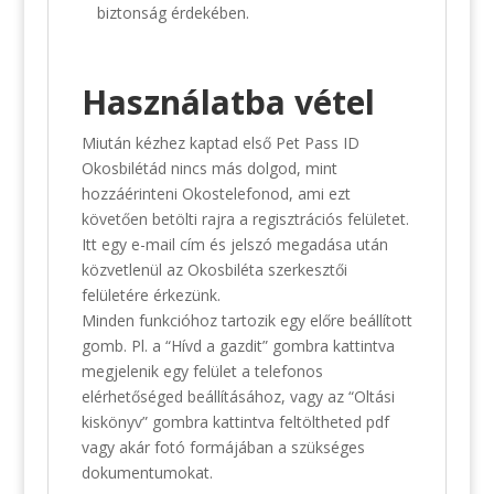
biztonság érdekében.
Használatba vétel
Miután kézhez kaptad első Pet Pass ID
Okosbilétád nincs más dolgod, mint
hozzáérinteni Okostelefonod, ami ezt
követően betölti rajra a regisztrációs felületet.
Itt egy e-mail cím és jelszó megadása után
közvetlenül az Okosbiléta szerkesztői
felületére érkezünk.
Minden funkcióhoz tartozik egy előre beállított
gomb. Pl. a “Hívd a gazdit” gombra kattintva
megjelenik egy felület a telefonos
elérhetőséged beállításához, vagy az “Oltási
kiskönyv” gombra kattintva feltöltheted pdf
vagy akár fotó formájában a szükséges
dokumentumokat.