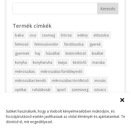
Termék címkék
baba
cica
csomag
Dörzsi
edény
előszoba
felmosó
felmosóvödör
fürdőszoba
gyerek
gyermek
haj
háziállat
kistörölköző
kisállat
konyha
konyharuha
kutya
kéztörlő
macska
mikroszálas
mikroszálas fürdőlepedő
mikroszálas kendő
mikroszálas törölköző
mosás
optikai
ruháskosár
sport
szemüveg
szivacs
szőnyeg
takarítás
takarítószett
takaró
telefon
turbán
törlőkendő
utazás
vanília
vegyszermentes
Sütiket használunk, hogy a Vixibolt kényelmesebben működjön, és
hozzájárulásod esetén javíthassuk az oldal élményét és ajánlatainkat. Te
vegyszermentes takarítás
vixi
vödör
zafir
zöld
döntöd el, mit engedélyezel.