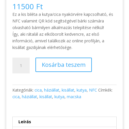
11500
Ft
Ez a kis biléta a kutya/cica nyakörvére kapcsolható, és
NFC valamint QR kód segítségével bárki számára
olvasható bármilyen alkalmazás telepítése nélkül!
Így, aki rátalál az elkóborolt kedvencre, az első
információ, amivel találkozik az online profilján, a
kisállat gazdijának elérhetősége.
Pet
Kosárba teszem
Pass
ID
-
Smart
Kategóriák:
cica
,
háziállat
,
kisállat
,
kutya
,
NFC
Címkék:
Kisállatbiléta
cica
,
háziállat
,
kisállat
,
kutya
,
macska
-
NFC
/
QR
Leírás
mennyiség