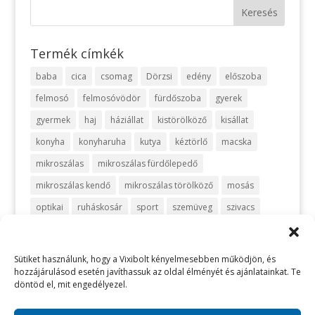
Termék címkék
baba
cica
csomag
Dörzsi
edény
előszoba
felmosó
felmosóvödör
fürdőszoba
gyerek
gyermek
haj
háziállat
kistörölköző
kisállat
konyha
konyharuha
kutya
kéztörlő
macska
mikroszálas
mikroszálas fürdőlepedő
mikroszálas kendő
mikroszálas törölköző
mosás
optikai
ruháskosár
sport
szemüveg
szivacs
szőnyeg
takarítás
takarítószett
takaró
telefon
turbán
törlőkendő
utazás
vanília
vegyszermentes
Sütiket használunk, hogy a Vixibolt kényelmesebben működjön, és
hozzájárulásod esetén javíthassuk az oldal élményét és ajánlatainkat. Te
vegyszermentes takarítás
vixi
vödör
zafir
zöld
döntöd el, mit engedélyezel.