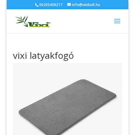
06205458217
info@vixibolt.hu
vixi latyakfogó